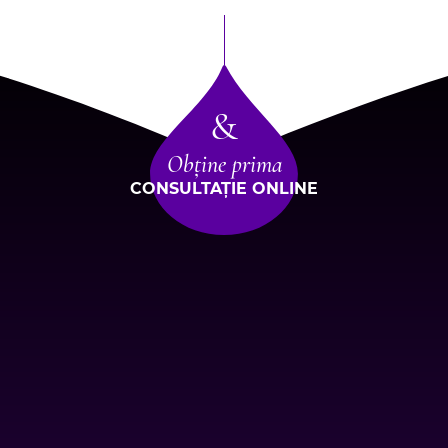
&
Obține prima
CONSULTAȚIE ONLINE
Bulevardul Pipera 58,
Voluntari 077190
Bucharest Hair Institute
+40 712 629 651