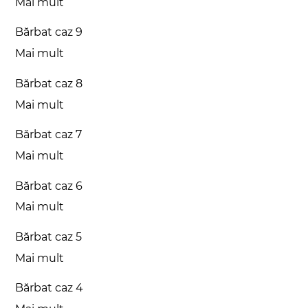
Mai mult
Bărbat caz 9
Mai mult
Bărbat caz 8
Mai mult
Bărbat caz 7
Mai mult
Bărbat caz 6
Mai mult
Bărbat caz 5
Mai mult
Bărbat caz 4