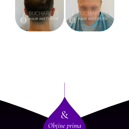
&
Obține prima