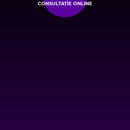
CONSULTAȚIE ONLINE
Bulevardul Pipera 58,
Voluntari 077190
Bucharest Hair Institute
+40 712 629 651
office@implantcapilar.com
Implant păr fue
Prețuri implant păr
Rezultate implant păr
Noutăți